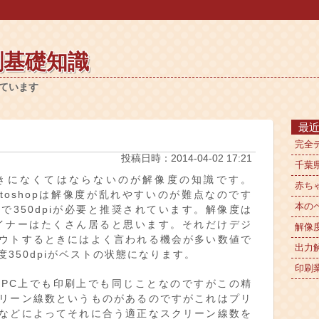
刷基礎知識
ています
最
完全
投稿日時：
2014-04-02 17:21
千葉
きになくてはならないのが解像度の知識です。
赤ち
、Photoshopは解像度が乱れやすいのが難点なのです
本の
で350dpiが必要と推奨されています。解像度は
デザイナーはたくさん居ると思います。それだけデジ
解像
ウトするときにはよく言われる機会が多い数値で
出力
350dpiがベストの状態になります。
印刷
PC上でも印刷上でも同じことなのですがこの精
リーン線数というものがあるのですがこれはプリ
などによってそれに合う適正なスクリーン線数を